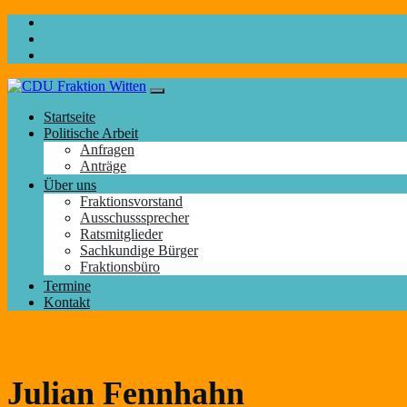
Startseite
Politische Arbeit
Anfragen
Anträge
Über uns
Fraktionsvorstand
Ausschusssprecher
Ratsmitglieder
Sachkundige Bürger
Fraktionsbüro
Termine
Kontakt
Julian Fennhahn