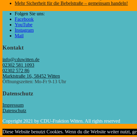
Mehr Sicherheit für die Bebelstraße – gemeinsam handeln!
Folgen Sie uns:
Facebook
YouTube
Instagram
Mail
Kontakt
info@cduwitten.de
02302 581 1093
02302 572 86
Marktstraße 16, 58452 Witten
Öffnungszeiten: Mo-Fr 9-13 Uhr
Datenschutz
Impressum
Datenschutz
Copyright 2021 by CDU-Fraktion Witten. All rights reserved
Diese Website benutzt Cookies. Wenn du die Website weiter nutzt, g