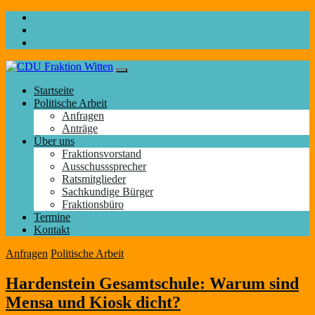
Startseite
Politische Arbeit
Anfragen
Anträge
Über uns
Fraktionsvorstand
Ausschusssprecher
Ratsmitglieder
Sachkundige Bürger
Fraktionsbüro
Termine
Kontakt
Anfragen
Politische Arbeit
Hardenstein Gesamtschule: Warum sind
Mensa und Kiosk dicht?