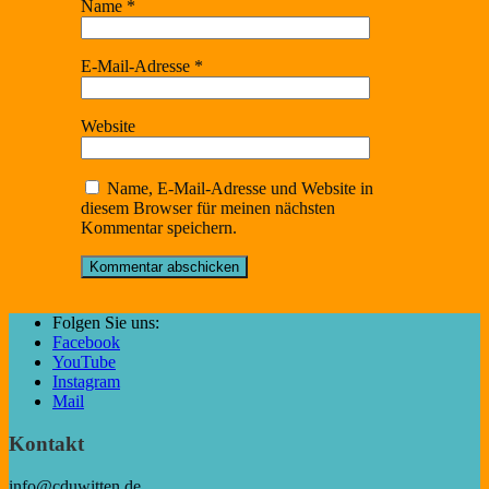
Name
*
E-Mail-Adresse
*
Website
Name, E-Mail-Adresse und Website in
diesem Browser für meinen nächsten
Kommentar speichern.
Folgen Sie uns:
Facebook
YouTube
Instagram
Mail
Kontakt
info@cduwitten.de