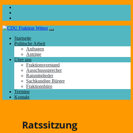
Startseite
Politische Arbeit
Anfragen
Anträge
Über uns
Fraktionsvorstand
Ausschusssprecher
Ratsmitglieder
Sachkundige Bürger
Fraktionsbüro
Termine
Kontakt
Ratssitzung