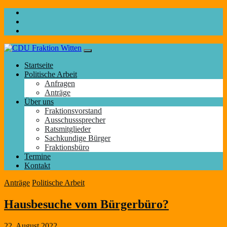
Startseite
Politische Arbeit
Anfragen
Anträge
Über uns
Fraktionsvorstand
Ausschusssprecher
Ratsmitglieder
Sachkundige Bürger
Fraktionsbüro
Termine
Kontakt
Anträge
Politische Arbeit
Hausbesuche vom Bürgerbüro?
22. August 2022