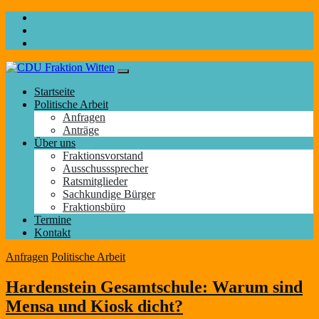
Startseite
Politische Arbeit
Anfragen
Anträge
Über uns
Fraktionsvorstand
Ausschusssprecher
Ratsmitglieder
Sachkundige Bürger
Fraktionsbüro
Termine
Kontakt
Anfragen
Politische Arbeit
Hardenstein Gesamtschule: Warum sind
Mensa und Kiosk dicht?