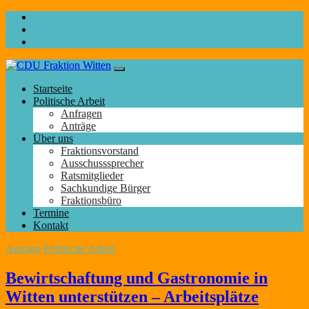
Startseite
Politische Arbeit
Anfragen
Anträge
Über uns
Fraktionsvorstand
Ausschusssprecher
Ratsmitglieder
Sachkundige Bürger
Fraktionsbüro
Termine
Kontakt
Anträge
Politische Arbeit
Bewirtschaftung und Gastronomie in
Witten unterstützen – Arbeitsplätze