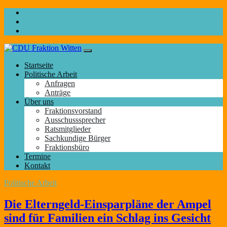
Startseite
Politische Arbeit
Anfragen
Anträge
Über uns
Fraktionsvorstand
Ausschusssprecher
Ratsmitglieder
Sachkundige Bürger
Fraktionsbüro
Termine
Kontakt
Politische Arbeit
Die Elterngeld-Einsparpläne der Ampel
sind für Familien ein Schlag ins Gesicht