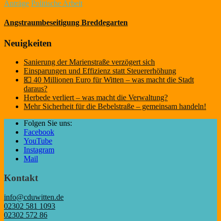
Anträge
Politische Arbeit
Angstraumbeseitigung Breddegarten
Neuigkeiten
Sanierung der Marienstraße verzögert sich
Einsparungen und Effizienz statt Steuererhöhung
💶 40 Millionen Euro für Witten – was macht die Stadt
daraus?
Herbede verliert – was macht die Verwaltung?
Mehr Sicherheit für die Bebelstraße – gemeinsam handeln!
Folgen Sie uns:
Facebook
YouTube
Instagram
Mail
Kontakt
info@cduwitten.de
02302 581 1093
02302 572 86