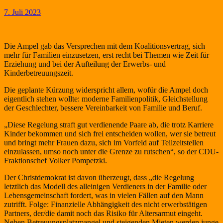
7. Juli 2023
Die Ampel gab das Versprechen mit dem Koalitionsvertrag, sich
mehr für Familien einzusetzen, erst recht bei Themen wie Zeit für
Erziehung und bei der Aufteilung der Erwerbs- und
Kinderbetreuungszeit.
Die geplante Kürzung widerspricht allem, wofür die Ampel doch
eigentlich stehen wollte: moderne Familienpolitik, Gleichstellung
der Geschlechter, bessere Vereinbarkeit von Familie und Beruf.
„Diese Regelung straft gut verdienende Paare ab, die trotz Karriere
Kinder bekommen und sich frei entscheiden wollen, wer sie betreut
und bringt mehr Frauen dazu, sich im Vorfeld auf Teilzeitstellen
einzulassen, umso noch unter die Grenze zu rutschen“, so der CDU-
Fraktionschef Volker Pompetzki.
Der Christdemokrat ist davon überzeugt, dass „die Regelung
letztlich das Modell des alleinigen Verdieners in der Familie oder
Lebensgemeinschaft fordert, was in vielen Fällen auf den Mann
zutrifft. Folge: Finanzielle Abhängigkeit des nicht erwerbstätigen
Partners, der/die damit noch das Risiko für Altersarmut eingeht.
Neben Betreuungsplatzmangel und steigenden Mieten werden junge