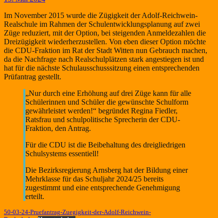
Im November 2015 wurde die Zügigkeit der Adolf-Reichwein-
Realschule im Rahmen der Schulentwicklungsplanung auf zwei
Züge reduziert, mit der Option, bei steigenden Anmeldezahlen die
Dreizügigkeit wiederherzustellen. Von eben dieser Option möchte
die CDU-Fraktion im Rat der Stadt Witten nun Gebrauch machen,
da die Nachfrage nach Realschulplätzen stark angestiegen ist und
hat für die nächste Schulausschusssitzung einen entsprechenden
Prüfantrag gestellt.
„Nur durch eine Erhöhung auf drei Züge kann für alle
Schülerinnen und Schüler die gewünschte Schulform
gewährleistet werden!“ begründet Regina Fiedler,
Ratsfrau und schulpolitische Sprecherin der CDU-
Fraktion, den Antrag.
Für die CDU ist die Beibehaltung des dreigliedrigen
Schulsystems essentiell!
Die Bezirksregierung Arnsberg hat der Bildung einer
Mehrklasse für das Schuljahr 2024/25 bereits
zugestimmt und eine entsprechende Genehmigung
erteilt.
50-03-24-Pruefantrag-Zuegigkeit-der-Adolf-Reichwein-