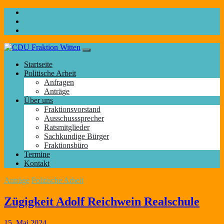
Startseite
Politische Arbeit
Anfragen
Anträge
Über uns
Fraktionsvorstand
Ausschusssprecher
Ratsmitglieder
Sachkundige Bürger
Fraktionsbüro
Termine
Kontakt
Anträge
Politische Arbeit
Zügigkeit Adolf Reichwein Realschule
15. Mai 2024